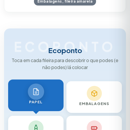
Embalagens, fileira amarela
ECOPONTO
Ecoponto
Toca em cada fileira para descobrir o que podes (e
não podes) lá colocar
PAPEL
EMBALAGENS