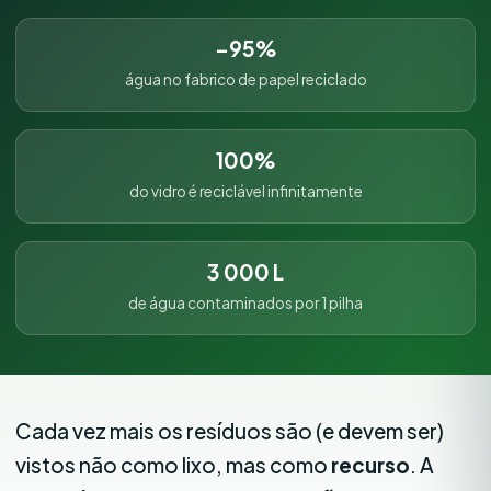
−95%
água no fabrico de papel reciclado
100%
do vidro é reciclável infinitamente
3 000 L
de água contaminados por 1 pilha
Cada vez mais os resíduos são (e devem ser)
vistos não como lixo, mas como
recurso
. A