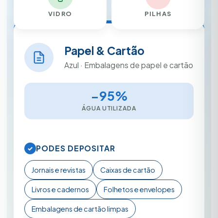
VIDRO
PILHAS
Papel & Cartão
Azul · Embalagens de papel e cartão
−95%
ÁGUA UTILIZADA
PODES DEPOSITAR
✓
Jornais e revistas
Caixas de cartão
Livros e cadernos
Folhetos e envelopes
Embalagens de cartão limpas