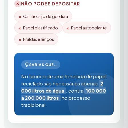
NÃO PODES DEPOSITAR
✕
Cartão sujo de gordura
Papel plastificado
Papel autocolante
Fraldas e lenços
SABIAS QUE…
No fabrico de uma tonelada de papel
reciclado são necessários apenas
2
000 litros de água
, contra
100 000
a 200 000 litros
no processo
tradicional.