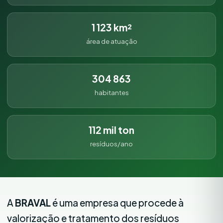
1 123 km²
área de atuação
304 863
habitantes
112 mil ton
resíduos/ano
A
BRAVAL
é uma empresa que procede à
valorização e tratamento dos resíduos